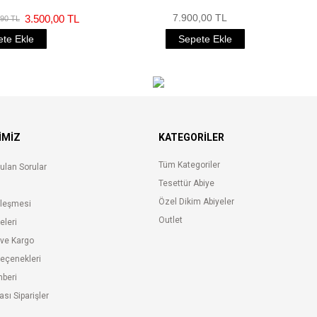
7.900,00 TL
3.500,00 TL
,90 TL
te Ekle
Sepete Ekle
İMİZ
KATEGORILER
Tüm Kategoriler
ulan Sorular
Tesettür Abiye
Özel Dikim Abiyeler
zleşmesi
Outlet
keleri
 ve Kargo
eçenekleri
hberi
ası Siparişler