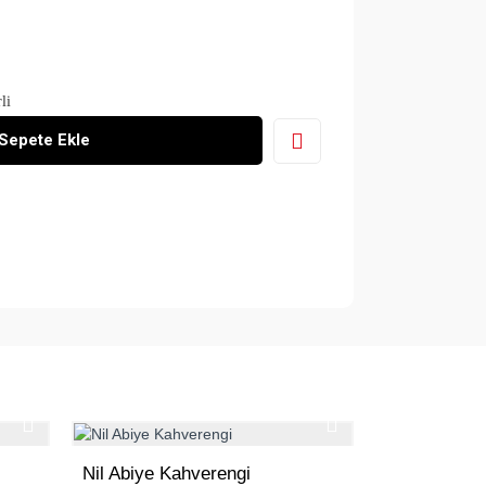
40
rli
 kadar fermuarlı
Sepete Ekle
Nil Abiye Kahverengi