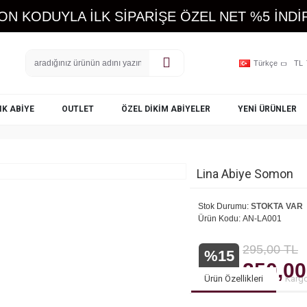
ON KODUYLA İLK SİPARİŞE ÖZEL NET %5 İNDİR
Türkçe
TL
IK ABIYE
OUTLET
ÖZEL DIKIM ABIYELER
YENI ÜRÜNLER
Lina Abiye Somon
Stok Durumu:
STOKTA VAR
Ürün Kodu:
AN-LA001
295,00 TL
%15
250,00
indirim
Ürün Özellikleri
Kargo