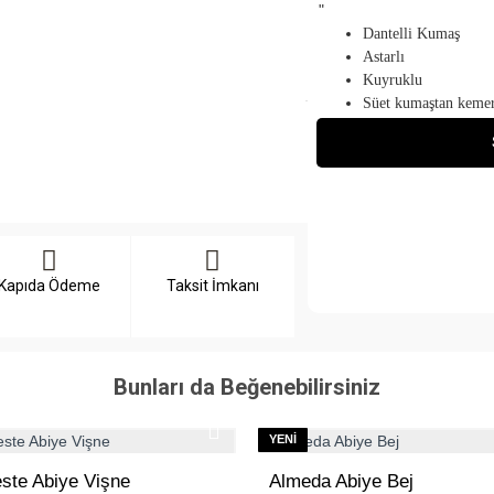
Beden
"
Dantelli Kumaş
36
38
40
Astarlı
Kuyruklu
Süet kumaştan keme
Arkadan bel hizasına
"
Kapıda Ödeme
Taksit İmkanı
Bunları da Beğenebilirsiniz
YENI
este Abiye Vişne
Almeda Abiye Bej