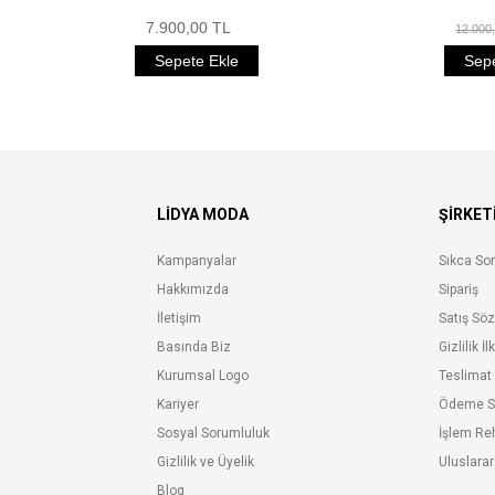
7.900,00 TL
12.000
Sepete Ekle
Sepe
LIDYA MODA
ŞİRKET
Kampanyalar
Sıkca Sor
Hakkımızda
Sipariş
İletişim
Satış Sö
Basında Biz
Gizlilik İl
Kurumsal Logo
Teslimat
Kariyer
Ödeme S
Sosyal Sorumluluk
İşlem Re
Gizlilik ve Üyelik
Uluslarar
Blog