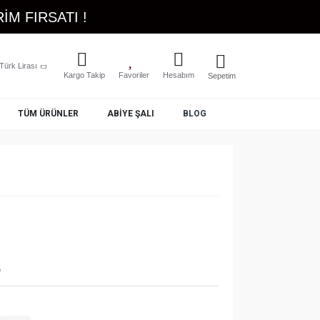
İM FIRSATI !
Türk Lirası
Kargo Takip
Favoriler
Hesabım
Sepetim
TÜM ÜRÜNLER
ABIYE ŞALI
BLOG
L