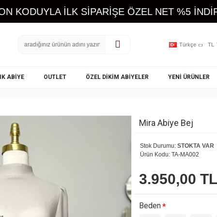
ON KODUYLA İLK SİPARİŞE ÖZEL NET %5 İNDİR
Türkçe
TL
IK ABIYE
OUTLET
ÖZEL DIKIM ABIYELER
YENI ÜRÜNLER
Mira Abiye Bej
Stok Durumu:
STOKTA VAR
Ürün Kodu:
TA-MA002
3.950,00 T
Beden