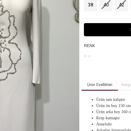
38
40
42
RENK
Ürün Özellikleri
Kargo
Ürün tam kalıptır
Ürün ön boy 150 cm
Ürün arka boy 160 
Krep kumaştır
Astarlıdır
Arkadan fermuarlıdı