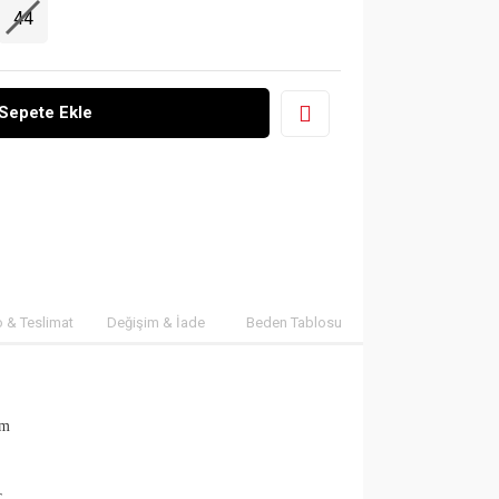
44
Sepete Ekle
 & Teslimat
Değişim & İade
Beden Tablosu
cm
r