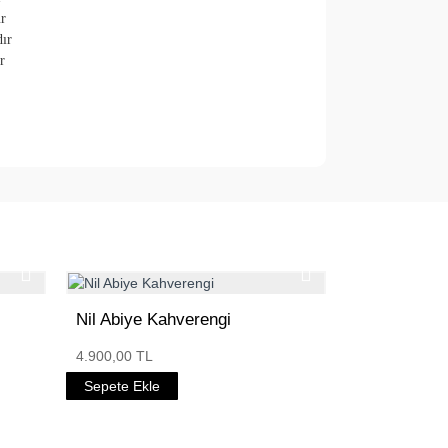
r
dır
r
Nil Abiye Kahverengi
4.900,00 TL
Sepete Ekle