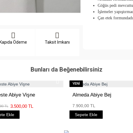
Göğüs pedi mevcuttu
İşlemeler yapıştırma
Çan etek formundadı
Kapıda Ödeme
Taksit İmkanı
Bunları da Beğenebilirsiniz
YENI
este Abiye Vişne
Almeda Abiye Bej
7.900,00 TL
3.500,00 TL
,90 TL
te Ekle
Sepete Ekle