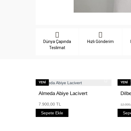
Dünya Çapında
Hızlı Gönderim
Teslimat
YENI
YENI
Almeda Abiye Lacivert
Dilb
7.900,00 TL
12.000
Sepete Ekle
Sepe