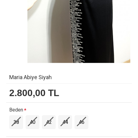
Maria Abiye Siyah
2.800,00 TL
Beden
38
40
42
44
46