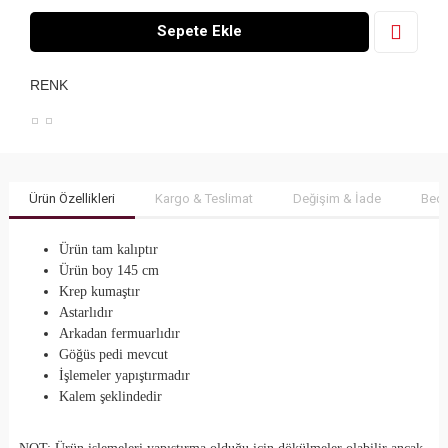
Sepete Ekle
RENK
Ürün Özellikleri
Kargo & Teslimat
Değişim & İade
Bede
Ürün tam kalıptır
Ürün boy 145 cm
Krep kumaştır
Astarlıdır
Arkadan fermuarlıdır
Göğüs pedi mevcut
İşlemeler yapıştırmadır
Kalem şeklindedir