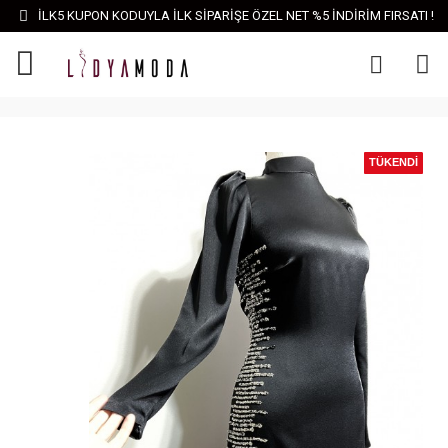
İLK5 KUPON KODUYLA İLK SİPARİŞE ÖZEL NET %5 İNDİRİM FIRSATI !
TÜKENDI