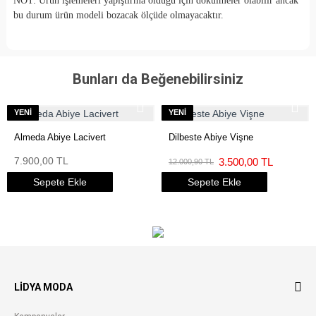
NOT: Ürün işlemeleri yapıştırma olduğu için dökülmeler olabilir ancak
bu durum ürün modeli bozacak ölçüde olmayacaktır.
Bunları da Beğenebilirsiniz
YENI
YENI
Almeda Abiye Lacivert
Dilbeste Abiye Vişne
7.900,00 TL
3.500,00 TL
12.000,90 TL
Sepete Ekle
Sepete Ekle
LIDYA MODA