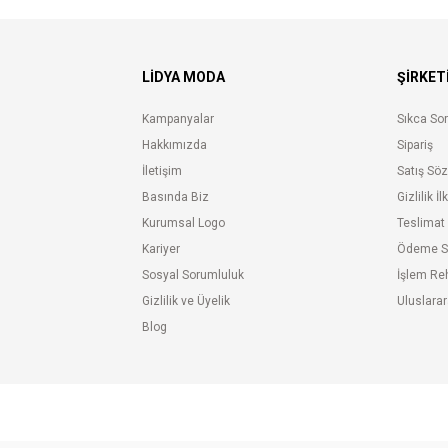
LIDYA MODA
ŞİRKET
Kampanyalar
Sıkca Sor
Hakkımızda
Sipariş
İletişim
Satış Sö
Basında Biz
Gizlilik İl
Kurumsal Logo
Teslimat
Kariyer
Ödeme S
Sosyal Sorumluluk
İşlem Re
Gizlilik ve Üyelik
Uluslarar
Blog