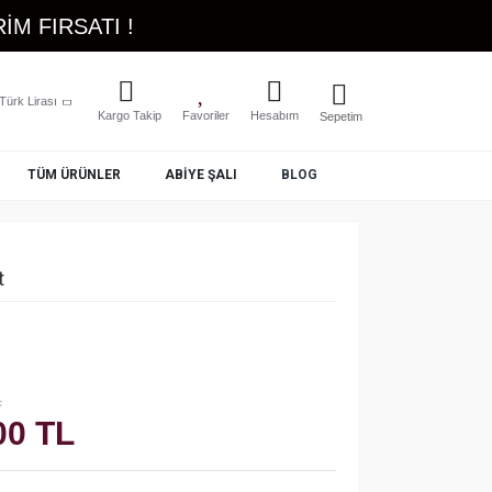
İM FIRSATI !
Türk Lirası
Kargo Takip
Favoriler
Hesabım
Sepetim
TÜM ÜRÜNLER
ABIYE ŞALI
BLOG
t
L
00 TL