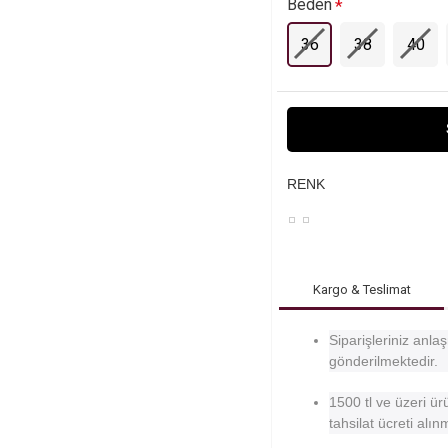
Beden
36
38
40
RENK
Kargo & Teslimat
Siparişleriniz anl
gönderilmektedir.
1500 tl ve üzeri ür
tahsilat ücreti alı