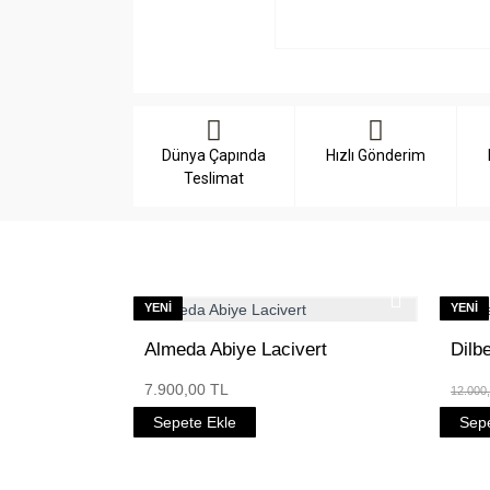
Dünya Çapında
Hızlı Gönderim
Teslimat
YENI
YENI
Almeda Abiye Lacivert
Dilb
7.900,00 TL
12.000
Sepete Ekle
Sepe