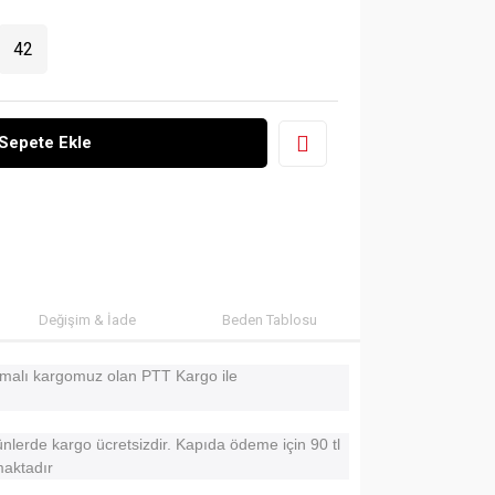
42
Sepete Ekle
Değişim & İade
Beden Tablosu
aşmalı kargomuz olan PTT Kargo ile
ünlerde kargo ücretsizdir. Kapıda ödeme için 90 tl
nmaktadır