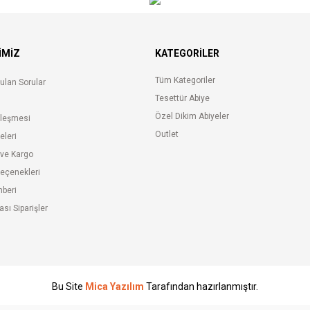
İMİZ
KATEGORILER
Tüm Kategoriler
ulan Sorular
Tesettür Abiye
Özel Dikim Abiyeler
zleşmesi
Outlet
keleri
 ve Kargo
eçenekleri
hberi
ası Siparişler
Bu Site
Mica Yazılım
Tarafından hazırlanmıştır.