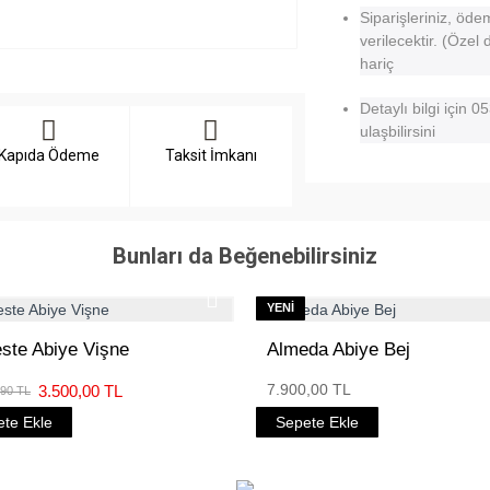
Siparişleriniz, öd
verilecektir. (Özel
hariç
Detaylı bilgi için
ulaşbilirsini
Kapıda Ödeme
Taksit İmkanı
Bunları da Beğenebilirsiniz
YENI
este Abiye Vişne
Almeda Abiye Bej
7.900,00 TL
3.500,00 TL
,90 TL
te Ekle
Sepete Ekle