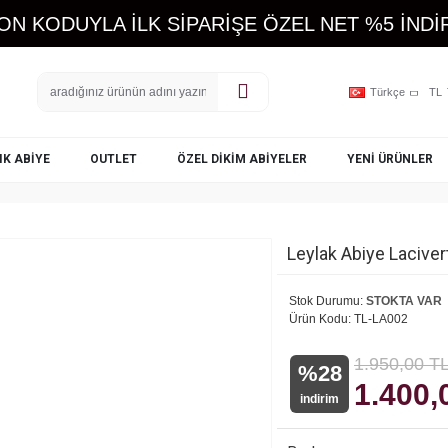
ON KODUYLA İLK SİPARİŞE ÖZEL NET %5 İNDİR
Türkçe
TL
IK ABIYE
OUTLET
ÖZEL DIKIM ABIYELER
YENI ÜRÜNLER
Leylak Abiye Laciver
Stok Durumu:
STOKTA VAR
Ürün Kodu:
TL-LA002
1.950,00 T
%28
1.400,
indirim