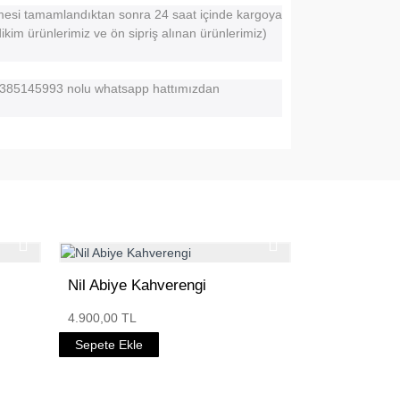
emesi tamamlandıktan sonra 24 saat içinde kargoya
 dikim ürünlerimiz ve ön sipriş alınan ürünlerimiz)
 05385145993 nolu whatsapp hattımızdan
Nil Abiye Kahverengi
4.900,00 TL
Sepete Ekle