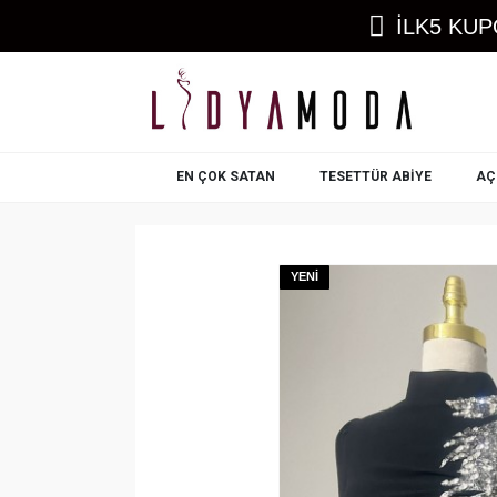
İLK5 KUP
EN ÇOK SATAN
TESETTÜR ABIYE
AÇ
YENI