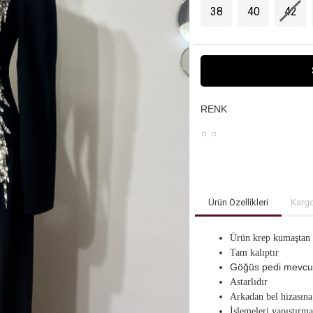
38
40
42
RENK
Ürün Özellikleri
Kargo
Ürün krep kumaştan
Tam kalıptır
Göğüs pedi mevcut
Astarlıdır
Arkadan bel hizasına
İşlemeleri yapıştırma