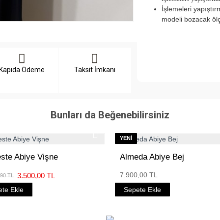
İşlemeleri yapıştı
modeli bozacak öl
Kapıda Ödeme
Taksit İmkanı
Bunları da Beğenebilirsiniz
YENI
este Abiye Vişne
Almeda Abiye Bej
7.900,00 TL
3.500,00 TL
,90 TL
te Ekle
Sepete Ekle