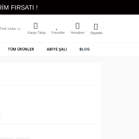
İM FIRSATI !
Türk Lirası
Kargo Takip
Favoriler
Hesabım
Sepetim
TÜM ÜRÜNLER
ABIYE ŞALI
BLOG
L