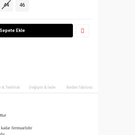
44
46
Sepete Ekle
 & Teslimat
Değişim & İade
Beden Tablosu
tur
 kadar fermuarlıdır
dır