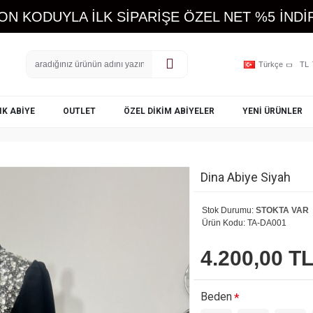
ON KODUYLA İLK SİPARİŞE ÖZEL NET %5 İNDİR
Türkçe
TL
IK ABIYE
OUTLET
ÖZEL DIKIM ABIYELER
YENI ÜRÜNLER
Dina Abiye Siyah
Stok Durumu:
STOKTA VAR
Ürün Kodu:
TA-DA001
4.200,00 T
Beden