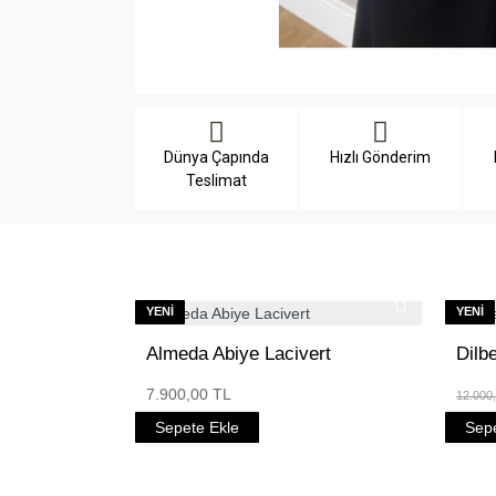
Dünya Çapında
Hızlı Gönderim
Teslimat
YENI
YENI
Almeda Abiye Lacivert
Dilb
7.900,00 TL
12.000
Sepete Ekle
Sepe