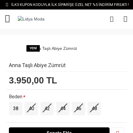
İLK5 KUPON KODUYLA İLK SİPARİŞE ÖZEL NET %5 İNDİRİM FIRSATI !
YENI
Anna Taşlı Abiye Zümrüt
3.950,00 TL
Beden
38
40
42
44
46
48