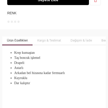
Sepete Ekle
RENK
Ürün Özellikleri
Kargo & Teslimat
Değişim & İade
Bede
Krep kumaştan
Taş boncuk işlemel
Drapeli
Astarlı
Arkadan bel hizasına kadar fermuarlı
Kuyruklu
Dar kalıptır