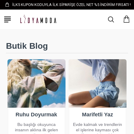
İLK5 KUPON KODUYLA İLK SİPARİŞE ÖZEL NET %5 İNDİRİM FIRSATI !
Butik Blog
Ruhu Doyurmak
Marifetli Yaz
Bu başlığı okuyunca
Evde kalmak ve trendlerin
insanın aklına ilk gelen
el işlerine kayması çok