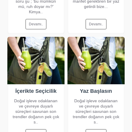
soru şu ; ‘bu mümkün
marifet gerektiren bir yaz
mü, ruh doyar mı?’
getirdi bize...
Kimya..
Devamı..
Devamı..
İçerikte Seçicilik
Yaz Başlasın
Doğal işleve odaklanan
Doğal işleve odaklanan
ve çevreye duyarlı
ve çevreye duyarlı
süreçleri savunan son
süreçleri savunan son
trendler doğanın pek çok
trendler doğanın pek çok
s..
s..